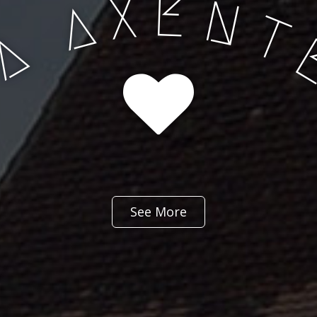
E
X
N
A
T
A
See More