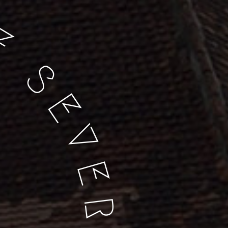
E
S
E
V
E
R