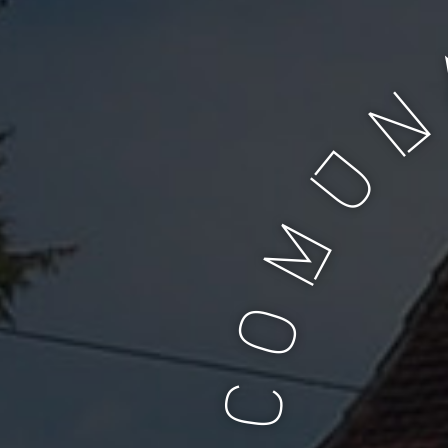
N
U
M
O
C