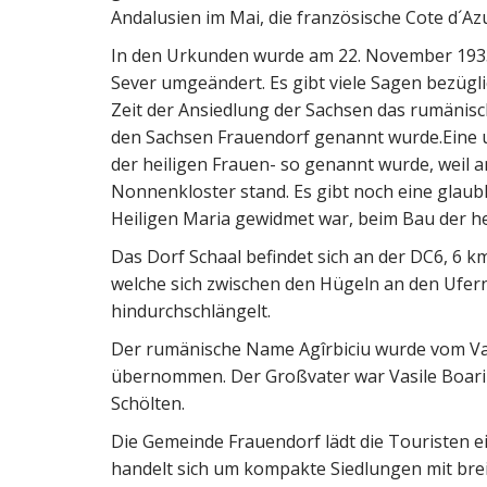
Andalusien im Mai, die französische Cote d´A
In den Urkunden wurde am 22. November 1933
Sever umgeändert. Es gibt viele Sagen bezügl
Zeit der Ansiedlung der Sachsen das rumänisc
den Sachsen Frauendorf genannt wurde.Eine u
der heiligen Frauen- so genannt wurde, weil an
Nonnenkloster stand. Es gibt noch eine glaubh
Heiligen Maria gewidmet war, beim Bau der he
Das Dorf Schaal befindet sich an der DC6, 6 k
welche sich zwischen den Hügeln an den Ufe
hindurchschlängelt.
Der rumänische Name Agîrbiciu wurde vom Vate
übernommen. Der Großvater war Vasile Boari
Schölten.
Die Gemeinde Frauendorf lädt die Touristen e
handelt sich um kompakte Siedlungen mit bre