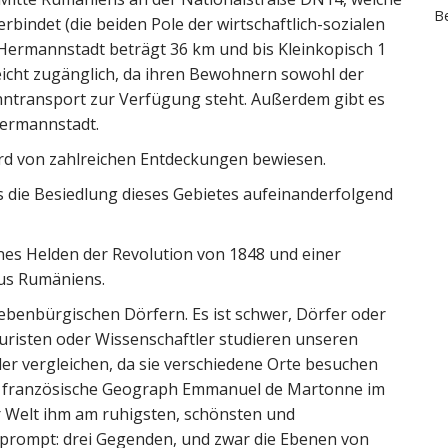
Be
bindet (die beiden Pole der wirtschaftlich-sozialen
 Hermannstadt beträgt 36 km und bis Kleinkopisch 1
eicht zugänglich, da ihren Bewohnern sowohl der
hntransport zur Verfügung steht. Außerdem gibt es
Hermannstadt.
rd von zahlreichen Entdeckungen bewiesen.
 die Besiedlung dieses Gebietes aufeinanderfolgend
es Helden der Revolution von 1848 und einer
aus Rumäniens.
iebenbürgischen Dörfern. Es ist schwer, Dörfer oder
uristen oder Wissenschaftler studieren unseren
r vergleichen, da sie verschiedene Orte besuchen
der französische Geograph Emmanuel de Martonne im
r Welt ihm am ruhigsten, schönsten und
 prompt: drei Gegenden, und zwar die Ebenen von