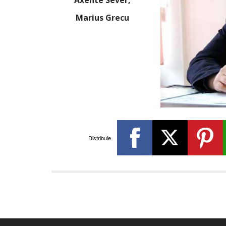
Axente Sever,
Marius Grecu
Distribuie