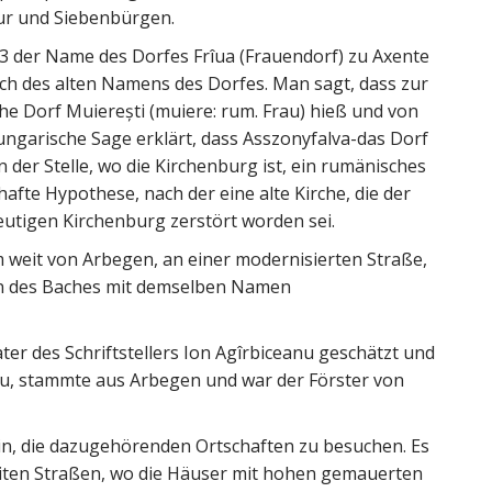
zur und Siebenbürgen.
 der Name des Dorfes Frîua (Frauendorf) zu Axente
ich des alten Namens des Dorfes. Man sagt, dass zur
he Dorf Muiereşti (muiere: rum. Frau) hieß und von
ngarische Sage erklärt, dass Asszonyfalva-das Dorf
 der Stelle, wo die Kirchenburg ist, ein rumänisches
afte Hypothese, nach der eine alte Kirche, die der
utigen Kirchenburg zerstört worden sei.
m weit von Arbegen, an einer modernisierten Straße,
rn des Baches mit demselben Namen
r des Schriftstellers Ion Agîrbiceanu geschätzt und
u, stammte aus Arbegen und war der Förster von
in, die dazugehörenden Ortschaften zu besuchen. Es
iten Straßen, wo die Häuser mit hohen gemauerten