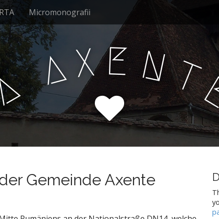
RTA
Micromonografii
E
X
N
A
T
A
n der Gemeinde Axente
D
Th
y
p
r Mitte Rumäniens an der Nationalstraße DN14, welche