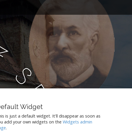
E
S
E
V
efault Widget
is is just a default widget. It'll disappear as soon as
ou add your own widgets on the
Widgets admin
E
age
.